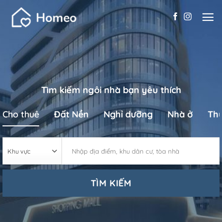
Skip
to
content
Tìm kiếm ngôi nhà bạn yêu thích
Cho thuê
Đất Nền
Nghỉ dưỡng
Nhà ở
Th
TÌM KIẾM