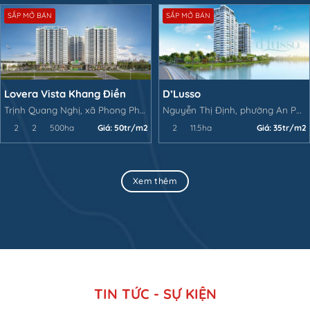
SẮP MỞ BÁN
SẮP MỞ BÁN
Lovera Vista Khang Điền
D’Lusso
Trịnh Quang Nghị, xã Phong Phú, huyện Bình Chán
Nguyễn Thị Định, phường An Phú, Quận 2, TP.HCM
2
2
500ha
Giá:
50tr/m2
2
11.5ha
Giá:
35tr/m2
Xem thêm
TIN TỨC - SỰ KIỆN