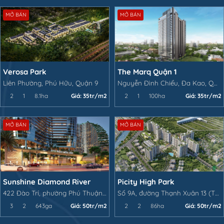
MỞ BÁN
MỞ BÁN
Verosa Park
The Marq Quận 1
Liên Phường, Phú Hữu, Quận 9
Nguyễn Đình Chiểu, Đa Kao, Quận 1, Hồ Chí Minh
2
1
8.1ha
Giá:
35tr/m2
2
1
100ha
Giá:
35tr/m2
MỞ BÁN
MỞ BÁN
Sunshine Diamond River
Picity High Park
422 Đào Trí, phường Phú Thuận, Quận 7, TP.HCM
Số 9A, đường Thạnh Xuân 13 (TX 13), Thạnh Xuân, Quận 12, TP.HCM
3
2
643ga
Giá:
50tr/m2
2
2
86ha
Giá:
50tr/m2