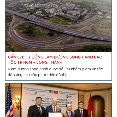
GẦN 870 TỶ ĐỒNG LÀM ĐƯỜNG SONG HÀNH CAO
TỐC TP HCM – LONG THÀNH
4 km đường song hành được đầu tư nhằm giảm ùn tắc,
đáp ứng nhu cầu phát triển đô thị...