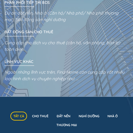
PHÂN PHỐI TIẾP THỊ BDS
Dự án đất nền, Nhà ở (Căn hộ/ Nhà phố/ Nhà phố thương
mại), Bất động sản nghỉ dưỡng
BẤT ĐỘNG SẢN CHO THUÊ
Cung cấp cho dịch vụ cho thuê (căn hộ, văn phòng, bán lẻ)
toàn diện.
LĨNH VỰC KHÁC
Ngoài những lĩnh vực trên, Find Home còn cung cấp rất nhiều
loại hình dịch vụ chuyên nghiệp như: …
TẤT CẢ
CHO THUÊ
ĐẤT NỀN
NGHỈ DƯỠNG
NHÀ Ở
THƯƠNG MẠI