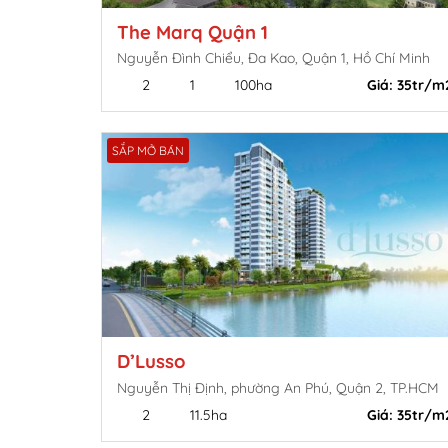
The Marq Quận 1
Nguyễn Đình Chiểu, Đa Kao, Quận 1, Hồ Chí Minh
2
1
100ha
Giá:
35tr/m
SẮP MỞ BÁN
D’Lusso
Nguyễn Thị Định, phường An Phú, Quận 2, TP.HCM
2
11.5ha
Giá:
35tr/m