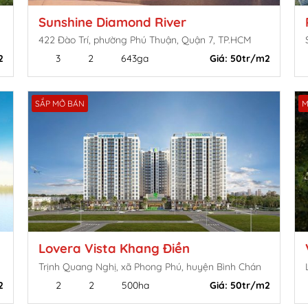
Sunshine Diamond River
422 Đào Trí, phường Phú Thuận, Quận 7, TP.HCM
2
3
2
643ga
Giá:
50tr/m2
SẮP MỞ BÁN
M
Lovera Vista Khang Điền
Trịnh Quang Nghị, xã Phong Phú, huyện Bình Chán
2
2
2
500ha
Giá:
50tr/m2