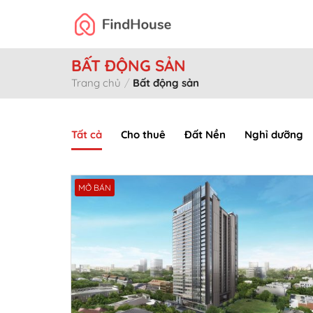
Skip
to
content
BẤT ĐỘNG SẢN
Trang chủ
/
Bất động sản
Tất cả
Cho thuê
Đất Nền
Nghỉ dưỡng
MỞ BÁN