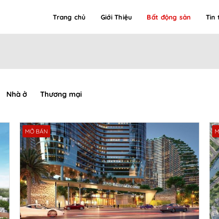
Trang chủ
Giới Thiệu
Bất động sản
Tin 
Nhà ở
Thương mại
MỞ BÁN
M