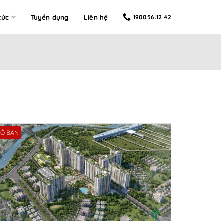
tức
Tuyển dụng
Liên hệ
1900.56.12.42
Ở BÁN