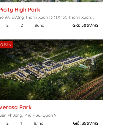
Picity High Park
Số 9A, đường Thạnh Xuân 13 (TX 13), Thạnh Xuân, Quận 12, TP.HCM
2
2
86ha
Giá:
50tr/m2
Ở BÁN
Verosa Park
Liên Phường, Phú Hữu, Quận 9
2
1
8.1ha
Giá:
35tr/m2